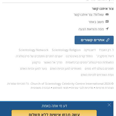
ור איתנו קשר
שאלות? צור איתנו קשר
משוב באתר
מפה והוראות הגעה
אתרים קשורים
. רון האברד
דיאנטיקה
Scientology Religion
Scientology Network
יוויד מיסקביג׳
התחל קורס באינטרנט
יועצים רוחניים מתנדבים של סיינטולוגיה
תאחדות הסיינטולוג׳יסטים הבינלאומית
הדרך אל האושר
נרקונון
ומכים בעולם ללא סמים
מאוחדים למען זכויות האדם
נוער למען זכויות האדם
עדת האזרחים לזכויות האדם
© 202
Church of Scientology Celebrity Centre International.
כל הזכויות שמורות.
צהרת פרטיות
•
מדיניות לגבי עוגיות
•
תנאי השימוש
•
הבהרה משפטית
דע מי אתה באמת.
עשה מבחן אישיות ללא תשלום