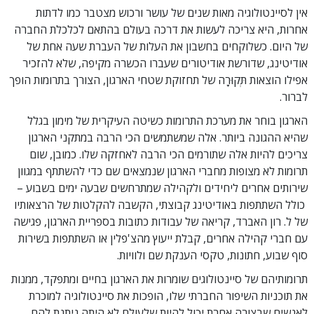
אין לסיינטולוגיה מאות שנים של עושר ורכוש מצטבר כמו לדתות
אחרות, היא צריכה לעשות את דרכה בעולם בהתאם לכלכלת החברה
של היום. כשלוקחים בחשבון את העלות של העברת שעה אחת של
אודיטינג, שדורשת אודיטורים שעברו הכשרה מקיפה, שלא להזכיר
אפילו הוצאות תְּקוּרָה של תחזוקת שטחי הארגון, הצורך בתרומות הופך
לברור.
הארגון בוחר את מערכת התרומות כשיטה העיקרית של מימון בגלל
שהיא ההגונה ביותר. אלה שמשתמשים הכי הרבה במתקני הארגון
צריכים להיות אלה שתורמים הכי הרבה לאחזקה שלו. כמובן, שום
תרומות לא מצופות מחברי הארגון שנמצאים שם כדי להשתתף במגוון
שירותים אחרים ליחידים ולקהילה שמתרחשים שבעה ימים בשבוע –
כולל השתתפות באודיטינג קבוצתי, הקשבה להקלטות של הרצאותיו
של ל. רון האברד, קריאה של עבודות כתובות בספריית הארגון, פגישה
עם חברי קהילה אחרים, קבלת ייעוץ מהצ'פלין או השתתפות בשירות
סוף שבוע, חתונות, טקסי הענקת שם ולוויות.
תרומותיהם של סיינטולוגים שומרות את הארגון בחיים ומתפקד, ממנות
את תוכניות השיפור החברתי שלו, הופכות את סיינטולוגיה למוכרת
לאנשים שבצורה אחרת יכול להיות שלעולם לא היתה ניתנת להם