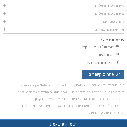
שירות למתחילים
שירות למתחילים
חנות ספרים
איך אנחנו עוזרים
צור איתנו קשר
שאלות? צור איתנו קשר
משוב באתר
מפה והוראות הגעה
אתרים קשורים
ל. רון האברד
דיאנטיקה
Scientology Religion
Scientology Network
דיוויד מיסקביג׳
התחל קורס באינטרנט
יועצים רוחניים מתנדבים של סיינטולוגיה
התאחדות הסיינטולוג׳יסטים הבינלאומית
הדרך אל האושר
נרקונון
תומכים בעולם ללא סמים
מאוחדים למען זכויות האדם
נוער למען זכויות האדם
ועדת האזרחים לזכויות האדם
© 2026
Church of Scientology Celebrity Centre International.
כל הזכויות שמורות.
דע מי אתה באמת.
הצהרת פרטיות
•
מדיניות לגבי עוגיות
•
תנאי השימוש
•
הבהרה משפטית