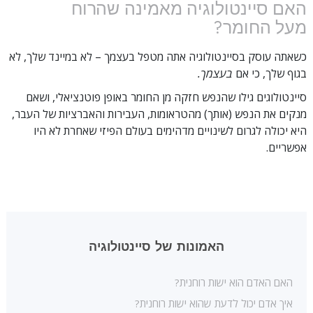
האם סיינטולוגיה מאמינה שהרוח
מעל החומר?
כשאתה עוסק בסיינטולוגיה אתה מטפל בעצמך – לא במיינד שלך, לא
בגוף שלך, כי אם
בעצמך.
סיינטולוגים גילו שהנפש חזקה מן החומר באופן פוטנציאלי, ושאם
מנקים את הנפש (אותך) מהטראומות, העבירות והאברציות של העבר,
היא יכולה לגרום לשינויים מדהימים בעולם הפיזי שאחרת לא היו
אפשריים.
האמונות של סיינטולוגיה
האם האדם הוא ישות רוחנית?
איך אדם יכול לדעת שהוא ישות רוחנית?