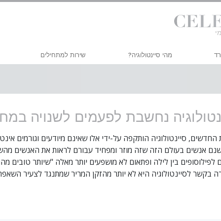
רד
מהי סיינטולוגיה?
שירות למתחילים
אמונות ועיסוק מעשי
סמינר דיאנטיקה של האברד
ה
עיקרי האמונה והתקנונים של סיינטולוגיה
קורס יעילות אישית
s
נטולוגיה נחשבת לפעמים לשנויה במח
מה סיינטולוגים אומרים על סיינטולוגיה
שיפור החיים
ק
פגוש סיינטולוג
הצלחה באמצעות תקשורת
נ
ת החדשים, סיינטולוגיה הותקפה על-ידי אלו שאינם מיודעים וגורמים אינט
נם אנשים בעולם הזה שזה מוזר ומפחיד עבורם לראות את האנשים מהש
בתוך ארגון
ה
 לפילוסופים בין לילה ופתאום לא מושפעים יותר מאלה "שיותר טובים מהם
העקרונות הבסיסיים של סיינטולוגיה
מ
 בקשר לסיינטולוגיה היא לא יותר מהזקן המריר שמתנגד לצעיר השאפתן
מבוא לדיאנטיקה
ו
אהבה ושנאה –
י
מהי גדוּלה?