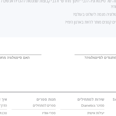
 של סיינטולוגיה לגבי "חינוך מחדש" ולגבי קבוצות שמנסות להכריח אנשים ל
ו?
ולוגיה מנסה לשלוט בעולם?
ם קטנים מותר להיות בארגון הימי?
תנגדים לסיינטולוגיה?
האם סיינטולוגיה מחש
S
שירות למתחילים
חנות ספרים
איך א
סמינר Dianetics
ספרים למתחילים
הדרך 
יעילות אישית
ספרי-אודיו
טכנול