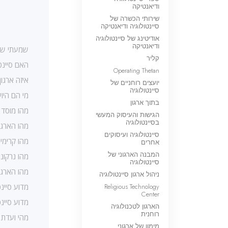
ודיאנטיקה
שירותי הכשרה של
סיינטולוגיה ודיאנטיקה
אודיטינג של סיינטולוגיה
ודיאנטיקה
שמעתי שסי
קליר
האם סיינט
Operating Thetan
איזה ארגו
יועצים רוחניים של
סיינטולוגיה
מי הם היו
בתוך ארגון
מהו מוסד 
הגישות והעיסוק המעשי
בסיינטולוגיה
מהו הארגו
סיינטולוגיה ועיסוקים
מהו קרימינ
אחרים
המבנה הארגוני של
מהו נרקונו
סיינטולוגיה
מהו הארגו
ניהול ארגון סיינטולוגיה
Religious Technology
מדוע סיינ
Center
מדוע סיינ
הארגון לטכנולוגיה
רוחנית
מהי ועדת 
מימון של ארגוני