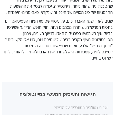
בזמן מלחמת העולם השנייה ואחריה. מעבר לכך, הוא גם גילה
שהטכנולוגיה שהוא פיתח, דיאנטיקה, יכולה לבטל את ההשפעות
ההרסניות של סוג מסויים של היפנוזה שנקרא 'כאב-סמים-היפנוזה'.
שנים לאחר שמר האברד כתב על ניסויי שטיפת המוח הפסיכיאטריים
בחסות הממשלה, שוחררו מסמכים תחת 'חוק חופש המידע' שפירטו
בדיוק איך השתמשו בטכניקות האלו. במשך השנים, ארגון
הסיינטולוגיה חשף מקרים רבים של שטיפת מוח, כמו אלו הקשורים ל-
"חינוך מחדש". אלו עיסוקים שנמצאים בסתירה מוחלטת
לסיינטולוגיה, שמטרתה היא לשחרר את האדם ולהחזיר לו את יכולותו
לשלוט בחייו.
הגישות והעיסוק המעשי בסיינטולוגיה
איך סיינטולוגים מסתכלים על החיים?