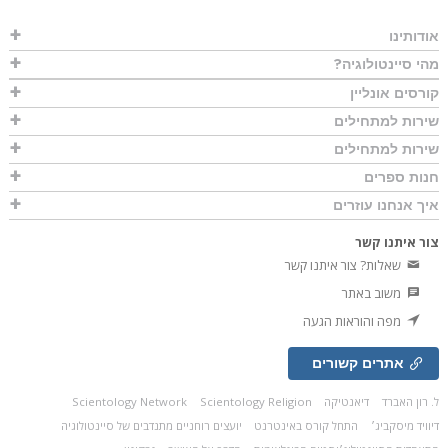
אודותינו
מהי סיינטולוגיה?
קורסים אונליין
שירות למתחילים
שירות למתחילים
חנות ספרים
איך אנחנו עוזרים
צור איתנו קשר
שאלות? צור איתנו קשר
משוב באתר
מפה והוראות הגעה
אתרים קשורים
ל. רון האברד
דיאנטיקה
Scientology Religion
Scientology Network
דיוויד מיסקביג׳
התחל קורס באינטרנט
יועצים רוחניים מתנדבים של סיינטולוגיה