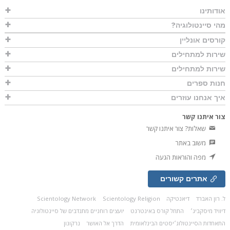
אודותינו
מהי סיינטולוגיה?
קורסים אונליין
שירות למתחילים
שירות למתחילים
חנות ספרים
איך אנחנו עוזרים
צור איתנו קשר
שאלות? צור איתנו קשר
משוב באתר
מפה והוראות הגעה
אתרים קשורים
ל. רון האברד
דיאנטיקה
Scientology Religion
Scientology Network
דיוויד מיסקביג׳
התחל קורס באינטרנט
יועצים רוחניים מתנדבים של סיינטולוגיה
התאחדות הסיינטולוג׳יסטים הבינלאומית
הדרך אל האושר
נרקונון