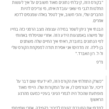
"בקורס הזה, קיבלתי נתונים מאוד חשובים על איך לעשות
החלטות לגבי מי שאני עובדת איתו, מי צריכים להיות
החברים שלי, והכי חשוב, איך לטפל באלה שמנסים לדכא
אחרים.
הבנתי איך ניתן לשפר במידה עצומה מצב הרסני כזה בחייו
של מישהו באמצעות הידע הזה. אחרי שטיפלתי באחותי
לפי הנתונים בחוברת, ראיתי איך החיים שלה משתנים
בן-לילה. זה מדהים! אני אסירת תודה למפקחת הקורס שלי
ול-ל. רון האברד."
מ"פ
"כשרק התחלתי את הקורס הזה, לא ידעתי שום דבר על
דיכוי, על הגורמים לו, או על המקורות שלו. הייתי מאוד
מופתעת שהכול היה לגמרי הגיוני בעיניי כמעט מהרגע
הראשון!
למדתי את החוברת 'הגורם לדיכוי' בקפידה.
אחרי שסיימתי,