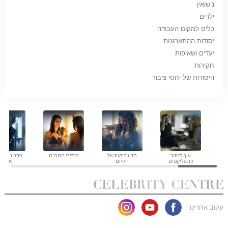
נישואין
ילדים
כלים למקום העבודה
יסודות ההתארגנות
יעדים ושאיפות
חקירות
היסודות של יחסי ציבור
איך לפתור
הדינמיקות של
מרכיבי ההבנה
פתרונות לס
קונפליקטים
הקיום
מסוכנת
עקוב אחרינו