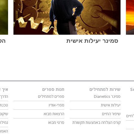
סמינר יעילות אישית
הקו
S
שירות למתחילים
חנות ספרים
איך א
סמינר Dianetics
ספרים למתחילים
הדרך 
יעילות אישית
ספרי-אודיו
טכנול
שיפור החיים
הרצאות מבוא
שיקום
חיים
קורס הצלחה באמצעות תקשורת
סרטי מבוא
גמילה
האמת