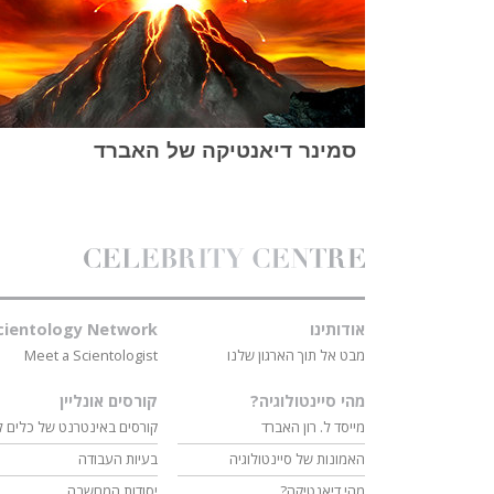
סמינר דיאנטיקה של האברד
אודותינו
cientology Network
מבט אל תוך הארגון שלנו
Meet a Scientologist
מהי סיינטולוגיה?
קורסים אונליין
מייסד ל. רון האברד
קורסים באינטרנט של כלים ל
האמונות של סיינטולוגיה
בעיות העבודה
מהי דיאנטיקה?
יסודות המחשבה