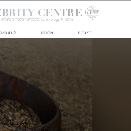
ארגון ה-Scientology סלבריטי סנטר הבינלאומי
דף הבית
אודותינו
ל. רון האב