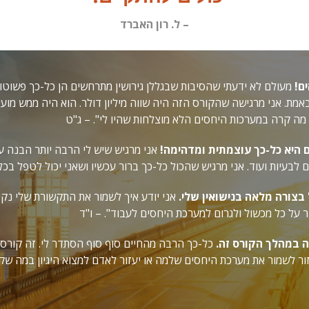
– ל. רון האברד
ם!
מעולם לא ידעתי שהסיבות שבגללן גירושין מתרחשים הן כל-כך פשוטו
מת. אני מרגישה שהקורס הזה היה שווה מיליון דולר. הוא היה ממש מועי
ת מה קרה במערכות היחסים הלא מוצלחות שהיו לי". – ג"ט
 היא כל-כך עוצמתית ומדהימה!
אני מרגיש שיש לי הרבה יותר הבנה על
 לבעיות ועוד. אני מרגיש שהכול כל-כך ברור עכשיו ושאני יכול לטפל בכ
 בצורה מלאה בנישואין שלי.
אני יודע איך לשמור את התקשורת שלי נקייה
ר על כל מכשול ולגרום למערכת היחסים לעבוד". – ו"ד
ה במהלך הקורס זה.
כל-כך הרבה מהחיים סוף סוף הסתדר לי. זה קורס 
ור לשמור את מערכת היחסים שלמה או יעזור לאדם למצוא היגיון במה שקר