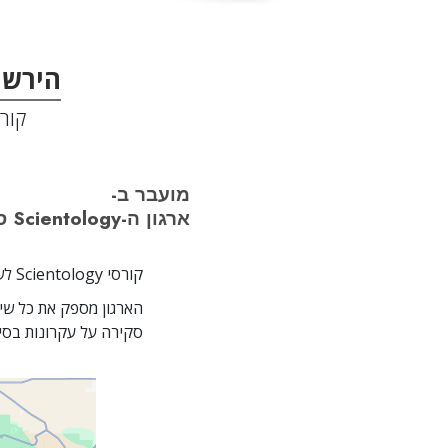
הירשם
קורסי SCIENTOLOGY 
מועבר ב-
ארגון ה-Scientology סלבריטי סנטר הבינלאומי
קורסי Scientology לשיפור החיים מועברים בארגוני Scientology ברחבי העולם על-ידי מומחים בעלי הכשרה.
סקירה על עקרונות בסיס