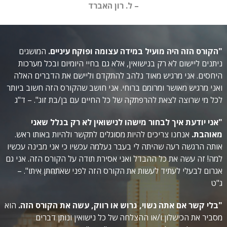
– ל. רון האברד
"הקורס הזה היה מועיל במידה עצומה ופוקח עיניים.
המושגים
ניתנים ליישום לא רק בנישואין, אלא גם בחיי היומיום ובכל מערכות
היחסים. אני מרגיש מאוד נלהב להתקדם וליישם את הדברים האלה
ואני מרגיש מאושר ומרומם ברוחי. אני חושב שהקורס הזה חשוב ביותר
לכל מי שרוצה לצאת להרפתקה של כל החיים עם בן/בת זוג". – ד"ג
"אני יודעת איך לבחור מישהו לנישואין לא רק בגלל שאני
מאוהבת.
אנחנו צריכים להיות מסוגלים לתקשר ולהיות באותו ראש.
אותה הרגשה רעה שהיתה לי בעבר נעלמה עכשיו כי אני מבינה עכשיו
למה! זה עשה את כל ההבדל ואני אסירת תודה על הקורס הזה. אני גם
אגרום לבעלי לעתיד לעשות את הקורס הזה לפני שאתחתן איתו". –
ג"ט
"בלי קשר אם אתה נשוי, גרוש או רווק, עשה את הקורס הזה.
הוא
מסביר את הכישלון ו/או ההצלחה של כל נישואין ונותן דברים