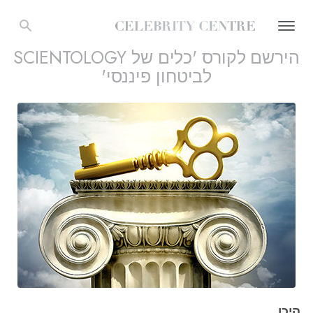
הירשם לקורס 'כלים של SCIENTOLOGY
לביטחון פיננסי'
היכן